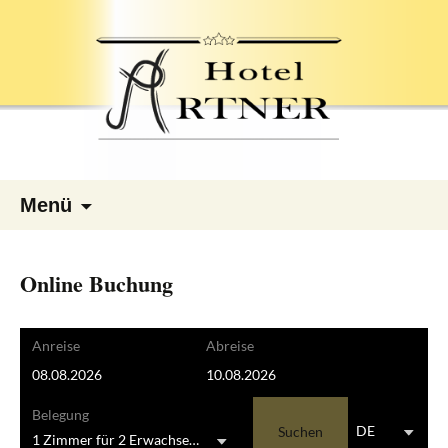
Zum
Menü
Inhalt
springen
Online Buchung
Anreise
Abreise
Belegung
Suchen
DE
1 Zimmer
für
2 Erwachsene