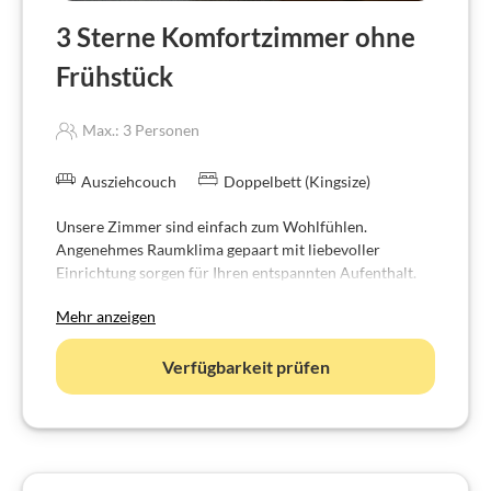
3 Sterne Komfortzimmer ohne
Frühstück
Max.: 3 Personen
Ausziehcouch
Doppelbett (Kingsize)
Unsere Zimmer sind einfach zum Wohlfühlen.
Angenehmes Raumklima gepaart mit liebevoller
Einrichtung sorgen für Ihren entspannten Aufenthalt.
Ausstattung:
Mehr anzeigen
Badewanne oder Dusche
WC
Radio
Verfügbarkeit prüfen
Telefon
Zimmersafe
Kühlschrank
freies WiFi
32" - 40" LCD SAT-TV